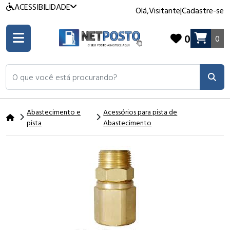
ACESSIBILIDADE
Olá,
Visitante
|
Cadastre-se
0
0
O que você está procurando?
Abastecimento e
Acessórios para pista de
pista
Abastecimento