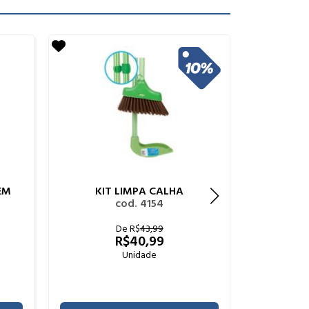
EM
KIT LIMPA CALHA
CON
cod. 4154
De R$
43,99
R$
40,99
Unidade