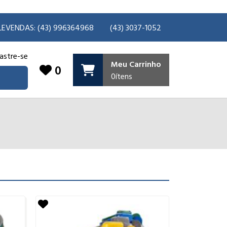
LEVENDAS: (43) 996364968
(43) 3037-1052
astre-se
Meu Carrinho
0
0
ítens