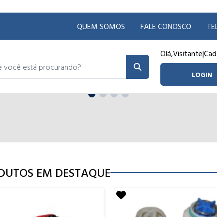
QUEM SOMOS
FALE CONOSCO
TE
Olá,
Visitante
|
Cad
ocê está procurando?
LOGIN
DUTOS EM DESTAQUE