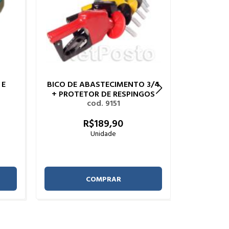
 E
BICO DE ABASTECIMENTO 3/4
M
+ PROTETOR DE RESPINGOS
ABASTECI
cod. 9151
COM TERM
R$
189,
90
Unidade
COMPRAR