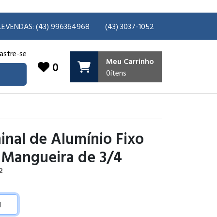
LEVENDAS: (43) 996364968
(43) 3037-1052
astre-se
Meu Carrinho
0
0
ítens
inal de Alumínio Fixo
 Mangueira de 3/4
2