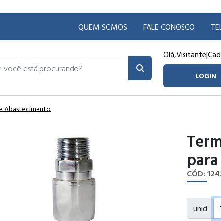
QUEM SOMOS
FALE CONOSCO
TE
Olá,
Visitante
|
Cad
ocê está procurando?
LOGIN
 de Abastecimento
Term
para
CÓD: 124
unid