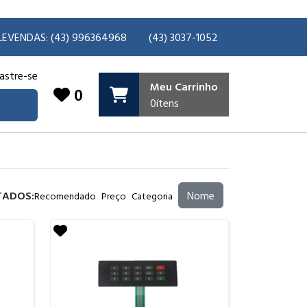
LEVENDAS: (43) 996364968
(43) 3037-1052
astre-se
Meu Carrinho
0
0
ítens
TADOS:
Nome
Recomendado
Preço
Categoria