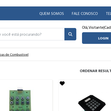
QUEM SOMOS
FALE CONOSCO
TE
Olá,
Visitante
|
Cad
ocê está procurando?
LOGIN
bas de Combustivel
ORDENAR RESUL