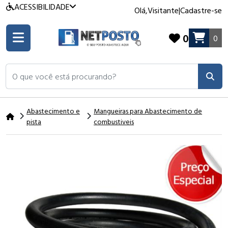
ACESSIBILIDADE
Olá,
Visitante
|
Cadastre-se
0
0
O que você está procurando?
Abastecimento e
Mangueiras para Abastecimento de
pista
combustiveis