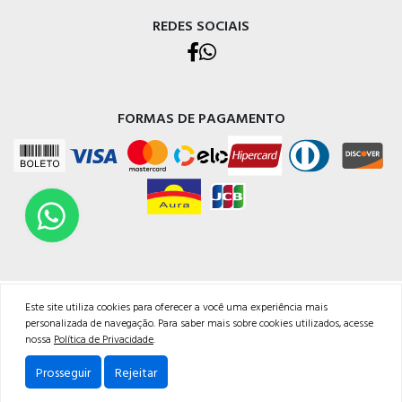
REDES SOCIAIS
FORMAS DE PAGAMENTO
TODOS OS DIREITOS RESERVADOS | NETPOSTO
Este site utiliza cookies para oferecer a você uma experiência mais
Endereço Rua Judithe do Carmo, 29, Bairro Jardim Coliseu - Londrina/PR - CNPJ:
personalizada de navegação. Para saber mais sobre cookies utilizados, acesse
14625201/0001-99<br /><br />Email: atendimento@netposto.com.br<br
nossa
Política de Privacidade
.
/>Whatsapp: 43 99636.4968<br />Fone: 43 3037.1052
Prosseguir
Rejeitar
Powered by: