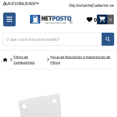
ACESSIBILIDADE
Olá,
Visitante
|
Cadastre-se
0
0
O que você está procurando?
Filtros de
Peças de Reposição e manutenção de
Combustíveis
Filtros