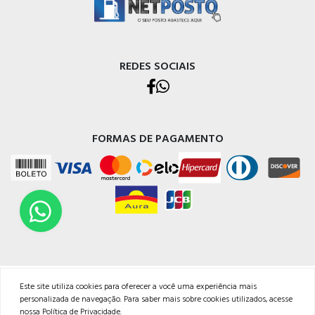
REDES SOCIAIS
FORMAS DE PAGAMENTO
TODOS OS DIREITOS RESERVADOS | NETPOSTO
Este site utiliza cookies para oferecer a você uma experiência mais
Endereço Rua Judithe do Carmo, 29, Bairro Jardim Coliseu - Londrina/PR - CNPJ:
personalizada de navegação. Para saber mais sobre cookies utilizados, acesse
14625201/0001-99<br /><br />Email: atendimento@netposto.com.br<br
nossa
Política de Privacidade
.