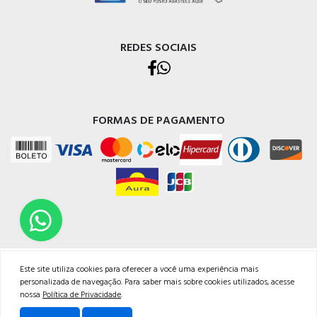
REDES SOCIAIS
FORMAS DE PAGAMENTO
TODOS OS DIREITOS RESERVADOS | NETPOSTO
Este site utiliza cookies para oferecer a você uma experiência mais
Endereço Rua Judithe do Carmo, 29, Bairro Jardim Coliseu - Londrina/PR - CNPJ:
personalizada de navegação. Para saber mais sobre cookies utilizados, acesse
14625201/0001-99<br /><br />Email: atendimento@netposto.com.br<br
nossa
Política de Privacidade
.
/>Whatsapp: 43 99636.4968<br />Fone: 43 3037.1052