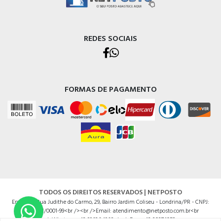
REDES SOCIAIS
FORMAS DE PAGAMENTO
TODOS OS DIREITOS RESERVADOS | NETPOSTO
Endereço Rua Judithe do Carmo, 29, Bairro Jardim Coliseu - Londrina/PR - CNPJ:
14625201/0001-99<br /><br />Email: atendimento@netposto.com.br<br
/>Whatsapp: 43 99636.4968<br />Fone: 43 3037.1052