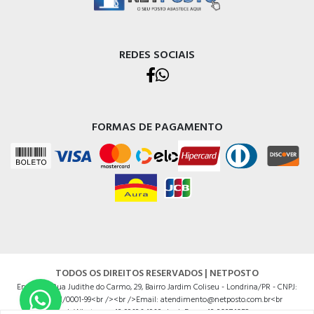
REDES SOCIAIS
FORMAS DE PAGAMENTO
TODOS OS DIREITOS RESERVADOS | NETPOSTO
Endereço Rua Judithe do Carmo, 29, Bairro Jardim Coliseu - Londrina/PR - CNPJ:
14625201/0001-99<br /><br />Email: atendimento@netposto.com.br<br
/>Whatsapp: 43 99636.4968<br />Fone: 43 3037.1052