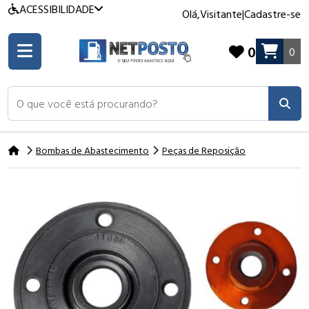
ACESSIBILIDADE
Olá,
Visitante
|
Cadastre-se
0
0
O que você está procurando?
Bombas de Abastecimento
Peças de Reposição