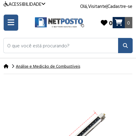
ACESSIBILIDADE
Olá,
Visitante
|
Cadastre-se
0
0
O que você está procurando?
Análise e Medição de Combustíveis