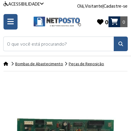
ACESSIBILIDADE
Olá,
Visitante
|
Cadastre-se
0
0
O que você está procurando?
Bombas de Abastecimento
Peças de Reposição