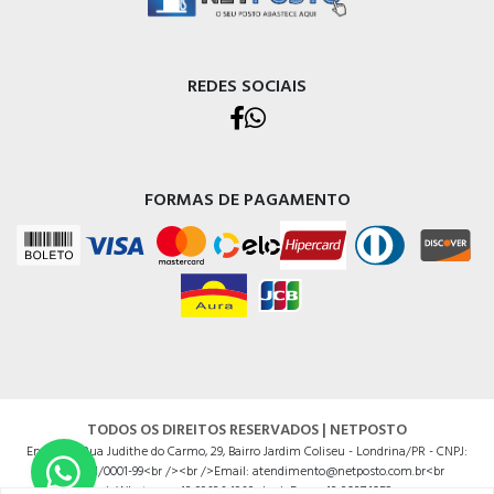
REDES SOCIAIS
FORMAS DE PAGAMENTO
TODOS OS DIREITOS RESERVADOS | NETPOSTO
Endereço Rua Judithe do Carmo, 29, Bairro Jardim Coliseu - Londrina/PR - CNPJ:
14625201/0001-99<br /><br />Email: atendimento@netposto.com.br<br
/>Whatsapp: 43 99636.4968<br />Fone: 43 3037.1052