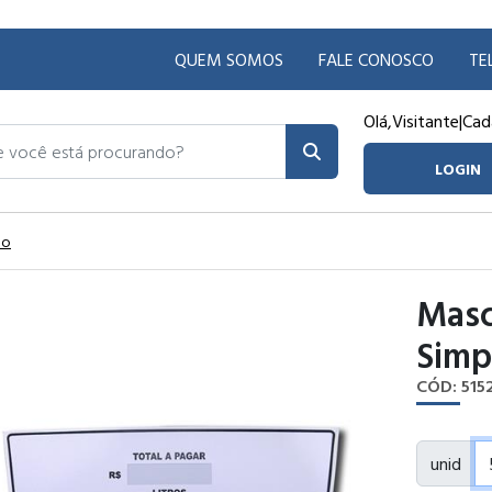
QUEM SOMOS
FALE CONOSCO
TE
Olá,
Visitante
|
Cad
ocê está procurando?
LOGIN
ão
Masc
Simp
CÓD: 515
unid