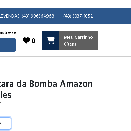
LEVENDAS: (43) 996364968
(43) 3037-1052
astre-se
Meu Carrinho
0
0
ítens
ara da Bomba Amazon
les
2