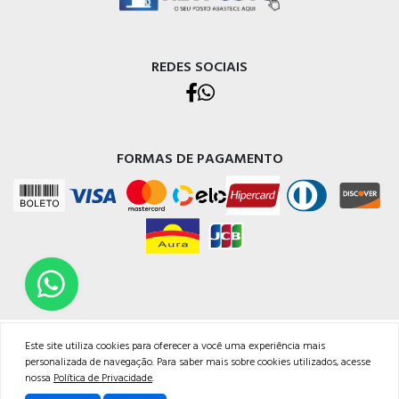
REDES SOCIAIS
FORMAS DE PAGAMENTO
TODOS OS DIREITOS RESERVADOS | NETPOSTO
Este site utiliza cookies para oferecer a você uma experiência mais
Endereço Rua Judithe do Carmo, 29, Bairro Jardim Coliseu - Londrina/PR - CNPJ:
personalizada de navegação. Para saber mais sobre cookies utilizados, acesse
14625201/0001-99<br /><br />Email: atendimento@netposto.com.br<br
nossa
Política de Privacidade
.
/>Whatsapp: 43 99636.4968<br />Fone: 43 3037.1052