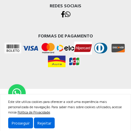
REDES SOCIAIS
FORMAS DE PAGAMENTO
TODOS OS DIREITOS RESERVADOS | NETPOSTO
Este site utiliza cookies para oferecer a você uma experiência mais
Endereço Rua Judithe do Carmo, 29, Bairro Jardim Coliseu - Londrina/PR - CNPJ:
personalizada de navegação. Para saber mais sobre cookies utilizados, acesse
14625201/0001-99<br /><br />Email: atendimento@netposto.com.br<br
nossa
Política de Privacidade
.
/>Whatsapp: 43 99636.4968<br />Fone: 43 3037.1052
Prosseguir
Rejeitar
Powered by: