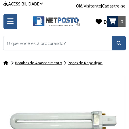
ACESSIBILIDADE
Olá,
Visitante
|
Cadastre-se
0
0
O que você está procurando?
Bombas de Abastecimento
Peças de Reposição