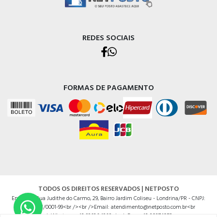
REDES SOCIAIS
FORMAS DE PAGAMENTO
TODOS OS DIREITOS RESERVADOS | NETPOSTO
Endereço Rua Judithe do Carmo, 29, Bairro Jardim Coliseu - Londrina/PR - CNPJ:
14625201/0001-99<br /><br />Email: atendimento@netposto.com.br<br
/>Whatsapp: 43 99636.4968<br />Fone: 43 3037.1052