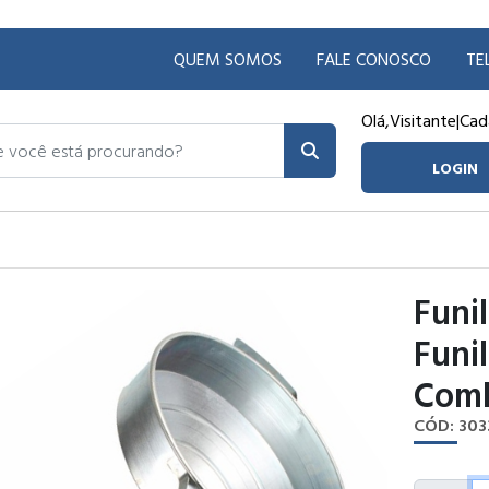
QUEM SOMOS
FALE CONOSCO
TE
Olá,
Visitante
|
Cad
ocê está procurando?
LOGIN
Funi
Funi
Comb
CÓD: 303