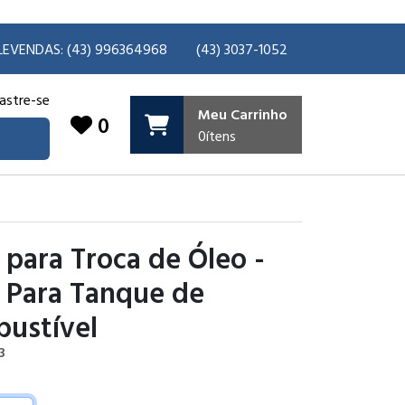
LEVENDAS: (43) 996364968
(43) 3037-1052
astre-se
Meu Carrinho
0
0
ítens
l para Troca de Óleo -
l Para Tanque de
ustível
3