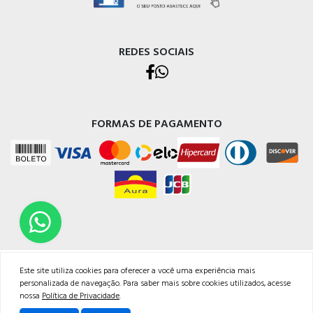
REDES SOCIAIS
FORMAS DE PAGAMENTO
TODOS OS DIREITOS RESERVADOS | NETPOSTO
Este site utiliza cookies para oferecer a você uma experiência mais
Endereço Rua Judithe do Carmo, 29, Bairro Jardim Coliseu - Londrina/PR - CNPJ:
personalizada de navegação. Para saber mais sobre cookies utilizados, acesse
14625201/0001-99<br /><br />Email: atendimento@netposto.com.br<br
nossa
Política de Privacidade
.
/>Whatsapp: 43 99636.4968<br />Fone: 43 3037.1052