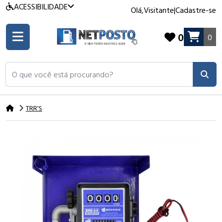
ACESSIBILIDADE
Olá,
Visitante
|
Cadastre-se
0
0
O que você está procurando?
TRR'S