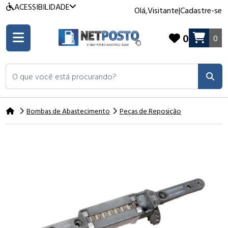
ACESSIBILIDADE
Olá,
Visitante
|
Cadastre-se
0
0
O que você está procurando?
Bombas de Abastecimento
Peças de Reposição