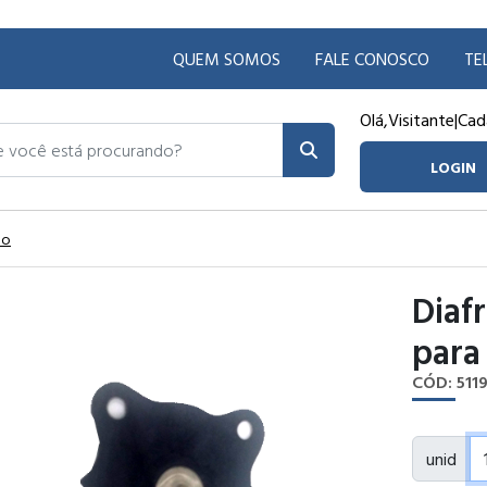
QUEM SOMOS
FALE CONOSCO
TE
Olá,
Visitante
|
Cad
ocê está procurando?
LOGIN
ão
Diaf
para
CÓD: 511
unid