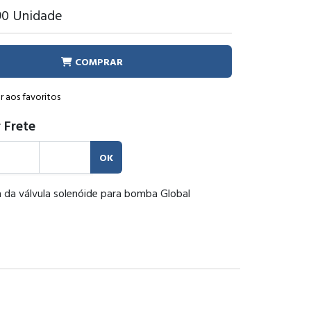
90
Unidade
COMPRAR
r aos favoritos
 Frete
OK
 da válvula solenóide para bomba Global