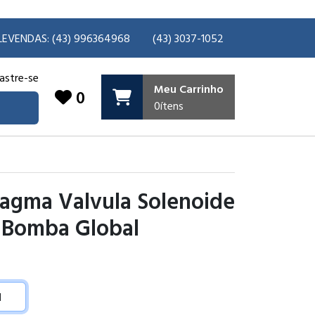
LEVENDAS: (43) 996364968
(43) 3037-1052
astre-se
Meu Carrinho
0
0
ítens
ragma Valvula Solenoide
 Bomba Global
9