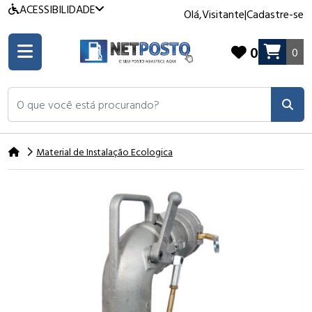
ACESSIBILIDADE
Olá,
Visitante
|
Cadastre-se
0
0
O que você está procurando?
Material de Instalação Ecologica