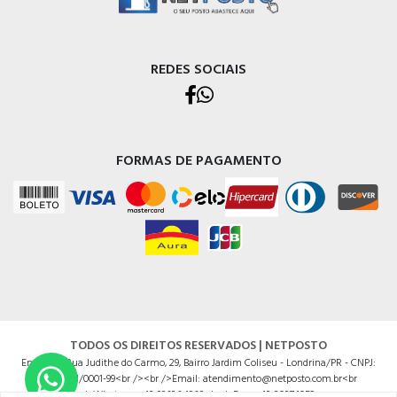
REDES SOCIAIS
FORMAS DE PAGAMENTO
TODOS OS DIREITOS RESERVADOS | NETPOSTO
Endereço Rua Judithe do Carmo, 29, Bairro Jardim Coliseu - Londrina/PR - CNPJ:
14625201/0001-99<br /><br />Email: atendimento@netposto.com.br<br
/>Whatsapp: 43 99636.4968<br />Fone: 43 3037.1052