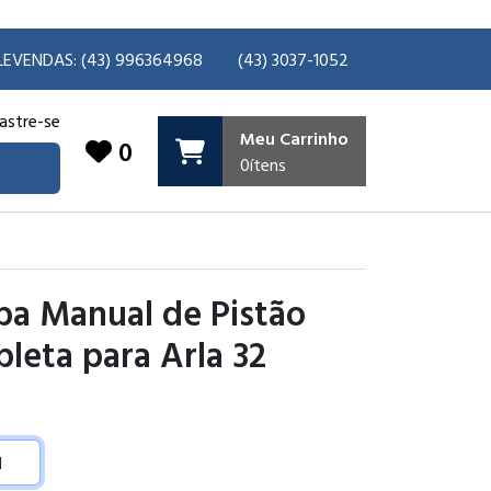
LEVENDAS: (43) 996364968
(43) 3037-1052
astre-se
Meu Carrinho
0
0
ítens
a Manual de Pistão
leta para Arla 32