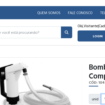
QUEM SOMOS
FALE CONOSCO
TE
Olá,
Visitante
|
Cad
ocê está procurando?
LOGIN
Bomb
Comp
CÓD: 104
unid