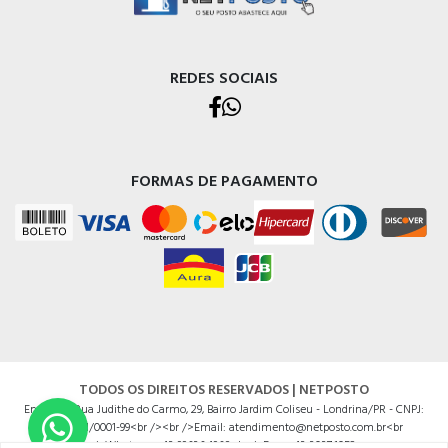
REDES SOCIAIS
FORMAS DE PAGAMENTO
TODOS OS DIREITOS RESERVADOS | NETPOSTO
Endereço Rua Judithe do Carmo, 29, Bairro Jardim Coliseu - Londrina/PR - CNPJ:
14625201/0001-99<br /><br />Email: atendimento@netposto.com.br<br
/>Whatsapp: 43 99636.4968<br />Fone: 43 3037.1052