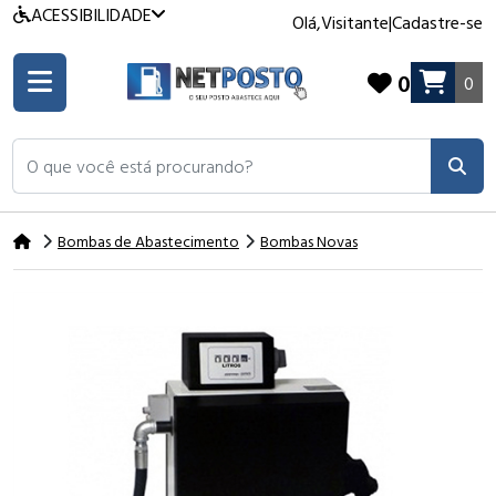
ACESSIBILIDADE
Olá,
Visitante
|
Cadastre-se
0
0
O que você está procurando?
Bombas de Abastecimento
Bombas Novas