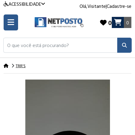
ACESSIBILIDADE
Olá,
Visitante
|
Cadastre-se
0
0
O que você está procurando?
TRR'S