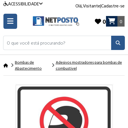
ACESSIBILIDADE
Olá,
Visitante
|
Cadastre-se
0
0
O que você está procurando?
Bombas de
Adesivos mostradores para bombas de
Abastecimento
combustivel