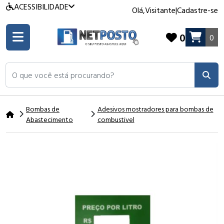
ACESSIBILIDADE
Olá,
Visitante
|
Cadastre-se
0
0
O que você está procurando?
Bombas de
Adesivos mostradores para bombas de
Abastecimento
combustivel