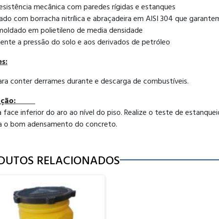
resistência mecânica com paredes rígidas e estanques
pado com borracha nitrílica e abraçadeira em AISI 304 que garant
moldado em polietileno de media densidade
tente a pressão do solo e aos derivados de petróleo
s:
para conter derrames durante e descarga de combustíveis.
alação:
a face inferior do aro ao nível do piso. Realize o teste de estanq
a o bom adensamento do concreto.
DUTOS RELACIONADOS