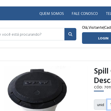
QUEM SOMOS
FALE CONOSCO
TE
Olá,
Visitante
|
Cad
ocê está procurando?
LOGIN
Spill
Desc
CÓD: 701
unid