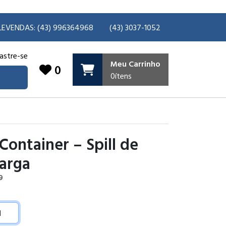
LEVENDAS: (43) 996364968
(43) 3037-1052
astre-se
Meu Carrinho
0
0
ítens
 Container – Spill de
arga
9