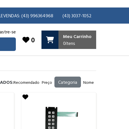
LEVENDAS: (43) 996364968
(43) 3037-1052
astre-se
Meu Carrinho
0
0
ítens
TADOS:
Categoria
Recomendado
Preço
Nome