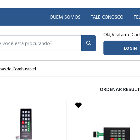
QUEM SOMOS
FALE CONOSCO
TE
Olá,
Visitante
|
Cad
ocê está procurando?
LOGIN
bas de Combustivel
ORDENAR RESUL